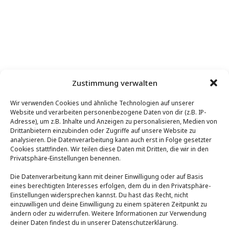
Zustimmung verwalten
Wir verwenden Cookies und ähnliche Technologien auf unserer
Website und verarbeiten personenbezogene Daten von dir (z.B. IP-
Adresse), um z.B. Inhalte und Anzeigen zu personalisieren, Medien von
Regelwerk Automatisierungstechnik GmbH
Drittanbietern einzubinden oder Zugriffe auf unsere Website zu
Außerweg 2a / Einheit 4
analysieren. Die Datenverarbeitung kann auch erst in Folge gesetzter
Cookies stattfinden. Wir teilen diese Daten mit Dritten, die wir in den
6145 Navis
Privatsphäre-Einstellungen benennen.
Die Datenverarbeitung kann mit deiner Einwilligung oder auf Basis
eines berechtigten Interesses erfolgen, dem du in den Privatsphäre-
office@regelwerk.tirol
Einstellungen widersprechen kannst. Du hast das Recht, nicht
einzuwilligen und deine Einwilligung zu einem späteren Zeitpunkt zu
+43 512 37 83 69
ändern oder zu widerrufen. Weitere Informationen zur Verwendung
www.regelwerk.tirol
deiner Daten findest du in unserer Datenschutzerklärung.